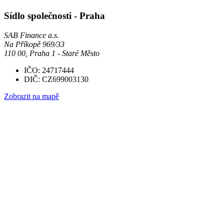
Sídlo společnosti - Praha
SAB Finance a.s.
Na Příkopě 969/33
110 00, Praha 1 - Staré Město
IČO: 24717444
DIČ: CZ699003130
Zobrazit na mapě