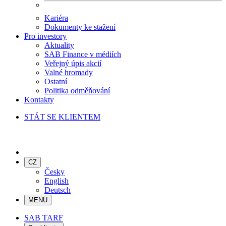
Kariéra
Dokumenty ke stažení
Pro investory
Aktuality
SAB Finance v médiích
Veřejný úpis akcií
Valné hromady
Ostatní
Politika odměňování
Kontakty
STÁT SE KLIENTEM
CZ
Česky
English
Deutsch
MENU
SAB TARF