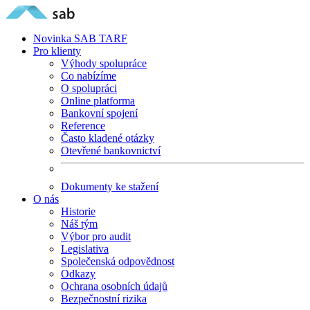
Novinka
SAB TARF
Pro klienty
Výhody spolupráce
Co nabízíme
O spolupráci
Online platforma
Bankovní spojení
Reference
Často kladené otázky
Otevřené bankovnictví
Dokumenty ke stažení
O nás
Historie
Náš tým
Výbor pro audit
Legislativa
Společenská odpovědnost
Odkazy
Ochrana osobních údajů
Bezpečnostní rizika