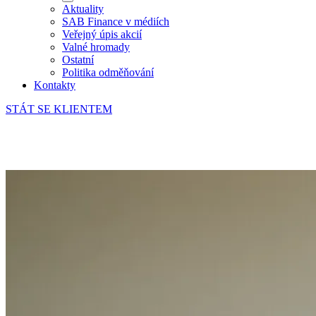
Aktuality
SAB Finance v médiích
Veřejný úpis akcií
Valné hromady
Ostatní
Politika odměňování
Kontakty
STÁT SE KLIENTEM