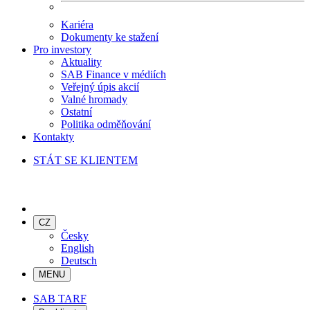
Kariéra
Dokumenty ke stažení
Pro investory
Aktuality
SAB Finance v médiích
Veřejný úpis akcií
Valné hromady
Ostatní
Politika odměňování
Kontakty
STÁT SE KLIENTEM
CZ
Česky
English
Deutsch
MENU
SAB TARF