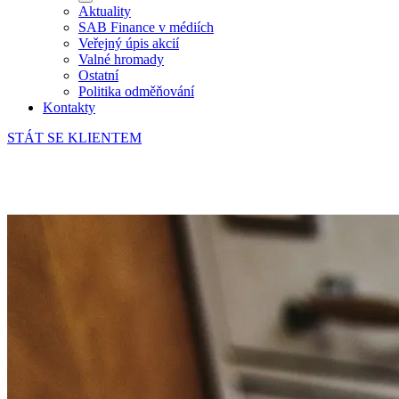
Aktuality
SAB Finance v médiích
Veřejný úpis akcií
Valné hromady
Ostatní
Politika odměňování
Kontakty
STÁT SE KLIENTEM