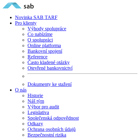
Novinka
SAB TARF
Pro klienty
Výhody spolupráce
Co nabízíme
O spolupráci
Online platforma
Bankovní spojení
Reference
Často kladené otázky
Otevřené bankovnictví
Dokumenty ke stažení
O nás
Historie
Náš tým
Výbor pro audit
Legislativa
Společenská odpovědnost
Odkazy
Ochrana osobních údajů
Bezpečnostní rizika