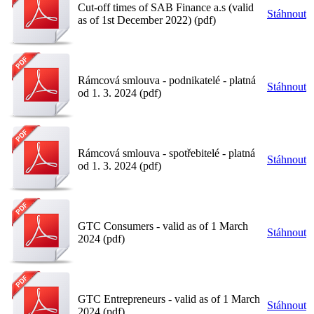
Cut-off times of SAB Finance a.s (valid
Stáhnout
as of 1st December 2022) (pdf)
Rámcová smlouva - podnikatelé - platná
Stáhnout
od 1. 3. 2024 (pdf)
Rámcová smlouva - spotřebitelé - platná
Stáhnout
od 1. 3. 2024 (pdf)
GTC Consumers - valid as of 1 March
Stáhnout
2024 (pdf)
GTC Entrepreneurs - valid as of 1 March
Stáhnout
2024 (pdf)