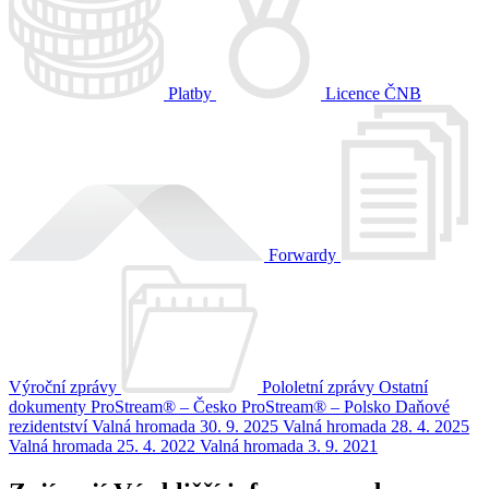
Platby
Licence ČNB
Forwardy
Výroční zprávy
Pololetní zprávy
Ostatní
dokumenty
ProStream® – Česko
ProStream® – Polsko
Daňové
rezidentství
Valná hromada 30. 9. 2025
Valná hromada 28. 4. 2025
Valná hromada 25. 4. 2022
Valná hromada 3. 9. 2021